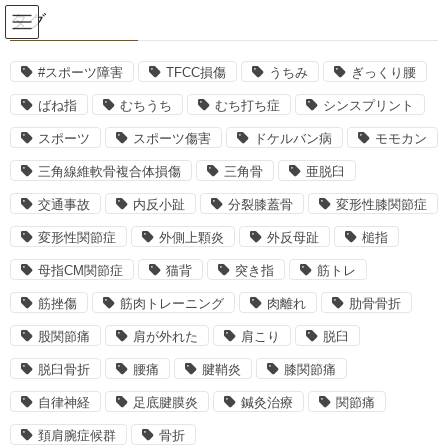
コ
ナ
タグ
ン
ビ
テ
ゲ
ン
ー
#スポーツ障害
TFCC損傷
うちみ
ぎっくり腰
酸素カプセル
ツ
シ
ばね指
むちうち
むち打ち症
シンスプリント
へ
ョ
ス
ン
スポーツ
スポーツ傷害
ドケルバン病
モモカン
HOME
酸素カプセル
酸素カプセルの耳抜きとは？
キ
に
三角線維軟骨複合体損傷
三角骨
亜脱臼
ッ
移
プ
動
2018年6月6日
丸山由貴
交通事故
内反小趾
分裂膝蓋骨
変形性膝関節症
酸素カプセル
変形性関節症
外側上顆炎
外反母趾
槌指
酸素カプセルの耳抜きとは？
母指CM関節症
猫背
突き指
筋トレ
筋挫傷
筋肉トレーニング
肉離れ
肋骨骨折
股関節痛
肩が外れた
肩こり
脱臼
酸素カプセルは、カプセル内を高気圧状態にして
脱臼骨折
腰痛
腱鞘炎
膝関節痛
自律神経
足底腱膜炎
鍼灸治療
関節痛
たくさんの酸素を体内に取り入れて体の調子を整える機器
です。
頚肩腕症候群
骨折