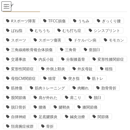
コ
ナ
タグ
ン
ビ
テ
ゲ
ン
ー
#スポーツ障害
TFCC損傷
うちみ
ぎっくり腰
2016年2月
ツ
シ
ばね指
むちうち
むち打ち症
シンスプリント
へ
ョ
ス
ン
スポーツ
スポーツ傷害
ドケルバン病
モモカン
HOME
2016年2月
キ
に
三角線維軟骨複合体損傷
三角骨
亜脱臼
ッ
移
プ
動
交通事故
内反小趾
分裂膝蓋骨
変形性膝関節症
2016年2月29日
変形性関節症
外側上顆炎
外反母趾
槌指
酸素カプセル
気圧と体調
母指CM関節症
猫背
突き指
筋トレ
筋挫傷
筋肉トレーニング
肉離れ
肋骨骨折
身体と気圧は関係が深く、気圧は体調に大きく影響を与えていま
す。 《高気圧の時》 天気のいい日・身体の調子を整えやすい
股関節痛
肩が外れた
肩こり
脱臼
《低気圧の時》 天気の悪い日・頭痛・身体が重いなどの症状が現
れる 天気が悪 […]
脱臼骨折
腰痛
腱鞘炎
膝関節痛
自律神経
足底腱膜炎
鍼灸治療
関節痛
最近の投稿
頚肩腕症候群
骨折