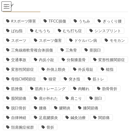
コ
ナ
タグ
ン
ビ
テ
ゲ
ン
ー
#スポーツ障害
TFCC損傷
うちみ
ぎっくり腰
2020年3月
ツ
シ
ばね指
むちうち
むち打ち症
シンスプリント
へ
ョ
ス
ン
スポーツ
スポーツ傷害
ドケルバン病
モモカン
HOME
2020年3月
キ
に
三角線維軟骨複合体損傷
三角骨
亜脱臼
ッ
移
プ
動
交通事故
内反小趾
分裂膝蓋骨
変形性膝関節症
2020年3月20日
変形性関節症
外側上顆炎
外反母趾
槌指
スポーツ傷害
スポーツに多いケガ…シンスプリ
母指CM関節症
猫背
突き指
筋トレ
ントとは
筋挫傷
筋肉トレーニング
肉離れ
肋骨骨折
ランニングなど何かスポーツをしていて「脛の内側が痛くなっ
股関節痛
肩が外れた
肩こり
脱臼
た！」という経験がある方は意外と多いのではないでしょうか。
脱臼骨折
腰痛
腱鞘炎
膝関節痛
最初は一過性のものかな、と思っていてもなかなか痛みが引かな
い。 […]
自律神経
足底腱膜炎
鍼灸治療
関節痛
頚肩腕症候群
骨折