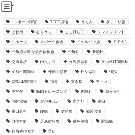
コ
ナ
タグ
ン
ビ
テ
ゲ
ン
ー
#スポーツ障害
TFCC損傷
うちみ
ぎっくり腰
2022年11月
ツ
シ
ばね指
むちうち
むち打ち症
シンスプリント
へ
ョ
ス
ン
スポーツ
スポーツ傷害
ドケルバン病
モモカン
HOME
2022年11月
キ
に
三角線維軟骨複合体損傷
三角骨
亜脱臼
ッ
移
プ
動
交通事故
内反小趾
分裂膝蓋骨
変形性膝関節症
2022年11月12日
変形性関節症
外側上顆炎
外反母趾
槌指
交通事故治療
当院の交通事故治療⑥
母指CM関節症
猫背
突き指
筋トレ
筋挫傷
筋肉トレーニング
肉離れ
肋骨骨折
交通事故にあってしまった時 特に初めての時はどのように対処す
ればよいか 分からないこともあるかと思います。 当院では、初
股関節痛
肩が外れた
肩こり
脱臼
診時に 交通事故についての対応をまとめた 用紙をお渡ししていま
す。 万が一に備えて、車 […]
脱臼骨折
腰痛
腱鞘炎
膝関節痛
自律神経
足底腱膜炎
鍼灸治療
関節痛
最近の投稿
頚肩腕症候群
骨折