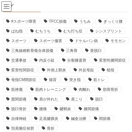
コ
ナ
タグ
ン
ビ
テ
ゲ
ン
ー
#スポーツ障害
TFCC損傷
うちみ
ぎっくり腰
2020年8月
ツ
シ
ばね指
むちうち
むち打ち症
シンスプリント
へ
ョ
ス
ン
スポーツ
スポーツ傷害
ドケルバン病
モモカン
HOME
2020年8月
キ
に
三角線維軟骨複合体損傷
三角骨
亜脱臼
ッ
移
プ
動
交通事故
内反小趾
分裂膝蓋骨
変形性膝関節症
2020年8月29日
変形性関節症
外側上顆炎
外反母趾
槌指
顎の痛み
顎関節症とは？
母指CM関節症
猫背
突き指
筋トレ
筋挫傷
筋肉トレーニング
肉離れ
肋骨骨折
顎関節症とは、口の開け閉めの運動に障害をきたしたり、その際
に痛みが現れる疾患です。 特に10代後半から20代の女性に多く
股関節痛
肩が外れた
肩こり
脱臼
症状が現れます。 〇顎関節とは？ 口の開け閉めの際に動く下顎
骨と、それを […]
脱臼骨折
腰痛
腱鞘炎
膝関節痛
自律神経
足底腱膜炎
鍼灸治療
関節痛
最近の投稿
頚肩腕症候群
骨折