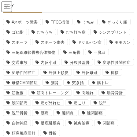
コ
ナ
タグ
ン
ビ
テ
ゲ
ン
ー
#スポーツ障害
TFCC損傷
うちみ
ぎっくり腰
腰痛
ツ
シ
ばね指
むちうち
むち打ち症
シンスプリント
へ
ョ
ス
ン
スポーツ
スポーツ傷害
ドケルバン病
モモカン
HOME
腰痛
脊椎圧迫骨折について
キ
に
三角線維軟骨複合体損傷
三角骨
亜脱臼
ッ
移
プ
動
2026年5月23日
加藏千尋
交通事故
内反小趾
分裂膝蓋骨
変形性膝関節症
腰痛
変形性関節症
外側上顆炎
外反母趾
槌指
脊椎圧迫骨折について
母指CM関節症
猫背
突き指
筋トレ
筋挫傷
筋肉トレーニング
肉離れ
肋骨骨折
脊椎圧迫骨折とは、背骨を構成する椎体が何らかの上下の力で押
股関節痛
肩が外れた
肩こり
脱臼
しつぶされることで変形しておきる骨折のことをいいます。
脱臼骨折
腰痛
腱鞘炎
膝関節痛
骨粗鬆症がある高齢者にたびたびみられる骨折です。なかなか改
自律神経
足底腱膜炎
鍼灸治療
関節痛
善しない背中の痛みや腰痛では、圧迫骨折が関係しているのかも
しれません。
頚肩腕症候群
骨折