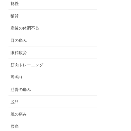
捻挫
猫背
産後の体調不良
目の痛み
眼精疲労
筋肉トレーニング
耳鳴り
肋骨の痛み
脱臼
腕の痛み
腰痛