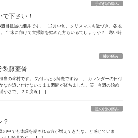
手の指の痛み
いで下さい！
3週目担当の細井です。 12月中旬、クリスマスも近づき、各地
ね。 年末に向けて大掃除を始めた方もいるでしょうか？ 寒い時
膝の痛み
分裂膝蓋骨
担当の峯村です。 気付いたら師走ですね、、 カレンダーの日付
かなか追い付けないまま１週間が経ちました。笑 今週の始め
かさで、２０度近 […]
足の指の痛み
シ？
様の中でも体調を崩される方が増えてきたな、と感じていま
は！深澤です。 […]