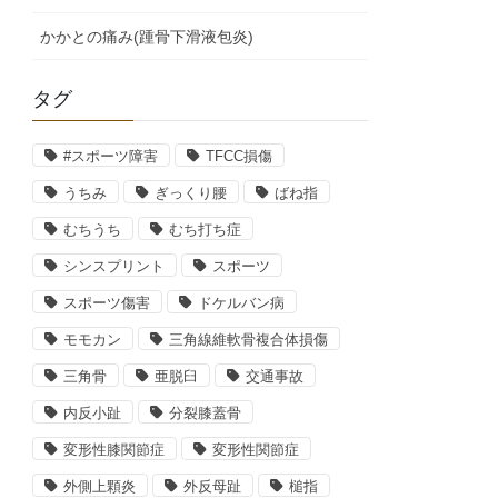
かかとの痛み(踵骨下滑液包炎)
タグ
#スポーツ障害
TFCC損傷
うちみ
ぎっくり腰
ばね指
むちうち
むち打ち症
シンスプリント
スポーツ
スポーツ傷害
ドケルバン病
モモカン
三角線維軟骨複合体損傷
三角骨
亜脱臼
交通事故
内反小趾
分裂膝蓋骨
変形性膝関節症
変形性関節症
外側上顆炎
外反母趾
槌指