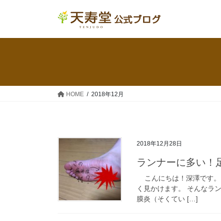
コ
ナ
ン
ビ
テ
ゲ
ン
ー
ツ
シ
へ
ョ
ス
ン
キ
に
HOME
2018年12月
ッ
移
プ
動
2018年12月28日
ランナーに多い
こんにちは！深澤です。 
く見かけます。 そんなラ
膜炎（そくてい […]