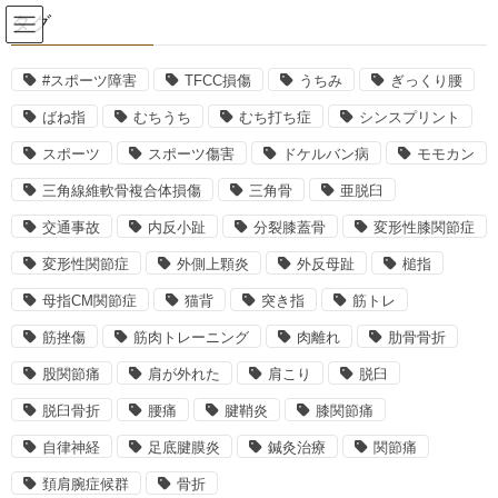
コ
ナ
タグ
ン
ビ
テ
ゲ
ン
ー
#スポーツ障害
TFCC損傷
うちみ
ぎっくり腰
腰痛
ツ
シ
ばね指
むちうち
むち打ち症
シンスプリント
へ
ョ
ス
ン
スポーツ
スポーツ傷害
ドケルバン病
モモカン
HOME
腰痛
キ
に
三角線維軟骨複合体損傷
三角骨
亜脱臼
ッ
移
プ
動
腰痛に関する記事一覧ページです。
交通事故
内反小趾
分裂膝蓋骨
変形性膝関節症
変形性関節症
外側上顆炎
外反母趾
槌指
2026年5月23日
母指CM関節症
猫背
突き指
筋トレ
腰痛
筋挫傷
筋肉トレーニング
肉離れ
肋骨骨折
脊椎圧迫骨折について
股関節痛
肩が外れた
肩こり
脱臼
脊椎圧迫骨折とは、背骨を構成する椎体が何らかの上下の力で押
脱臼骨折
腰痛
腱鞘炎
膝関節痛
しつぶされることで変形しておきる骨折のことをいいます。 骨粗
鬆症がある高齢者にたびたびみられる骨折です。なかなか改善し
自律神経
足底腱膜炎
鍼灸治療
関節痛
ない背中の痛みや腰痛では、圧迫骨折が関係して […]
頚肩腕症候群
骨折