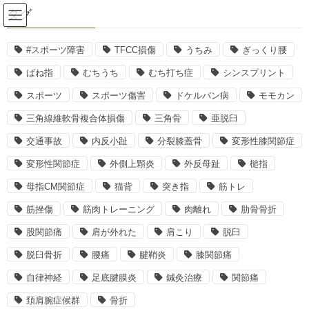
コ
ナ
タグ
ン
ビ
テ
ゲ
ン
ー
#スポーツ障害
TFCC損傷
うちみ
ぎっくり腰
槌指
ツ
シ
ばね指
むちうち
むち打ち症
シンスプリント
へ
ョ
ス
ン
スポーツ
スポーツ傷害
ドケルバン病
モモカン
HOME
槌指
キ
に
三角線維軟骨複合体損傷
三角骨
亜脱臼
ッ
移
プ
動
交通事故
内反小趾
分裂膝蓋骨
変形性膝関節症
2020年4月25日
変形性関節症
外側上顆炎
外反母趾
槌指
捻挫
手首・指の捻挫
母指CM関節症
猫背
突き指
筋トレ
筋挫傷
筋肉トレーニング
肉離れ
肋骨骨折
捻挫と聞くと、 足首の捻挫を思い浮かべる方が多いかもしれませ
んが、 手首や手の指の関節でも、捻挫が起こります。 ◎まず、
股関節痛
肩が外れた
肩こり
脱臼
捻挫とは？ 関節は、骨と骨とが靭帯によってつながっています。
靭帯を、何 […]
脱臼骨折
腰痛
腱鞘炎
膝関節痛
自律神経
足底腱膜炎
鍼灸治療
関節痛
最近の投稿
頚肩腕症候群
骨折