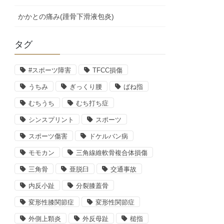
かかとの痛み(踵骨下滑液包炎)
タグ
#スポーツ障害
TFCC損傷
うちみ
ぎっくり腰
ばね指
むちうち
むち打ち症
シンスプリント
スポーツ
スポーツ傷害
ドケルバン病
モモカン
三角線維軟骨複合体損傷
三角骨
亜脱臼
交通事故
内反小趾
分裂膝蓋骨
変形性膝関節症
変形性関節症
外側上顆炎
外反母趾
槌指