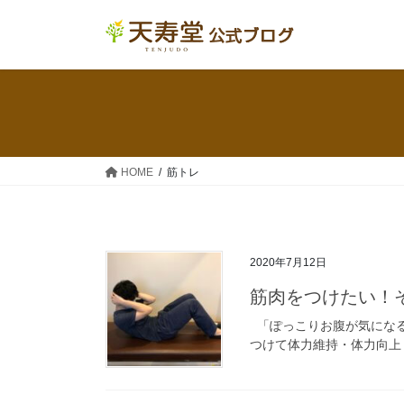
コ
ナ
ン
ビ
テ
ゲ
ン
ー
ツ
シ
へ
ョ
ス
ン
キ
に
HOME
筋トレ
ッ
移
プ
動
2020年7月12日
筋肉をつけたい！
「ぽっこりお腹が気にな
つけて体力維持・体力向上し