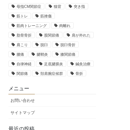
母指CM関節症
猫背
突き指
筋トレ
筋挫傷
筋肉トレーニング
肉離れ
肋骨骨折
股関節痛
肩が外れた
肩こり
脱臼
脱臼骨折
腰痛
腱鞘炎
膝関節痛
自律神経
足底腱膜炎
鍼灸治療
関節痛
頚肩腕症候群
骨折
メニュー
お問い合わせ
サイトマップ
最近の投稿