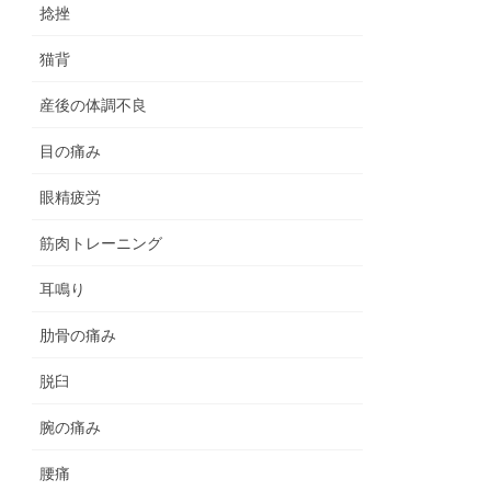
捻挫
猫背
産後の体調不良
目の痛み
眼精疲労
筋肉トレーニング
耳鳴り
肋骨の痛み
脱臼
腕の痛み
腰痛