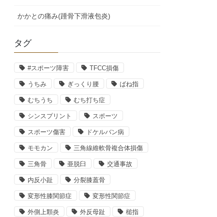
かかとの痛み(踵骨下滑液包炎)
タグ
#スポーツ障害
TFCC損傷
うちみ
ぎっくり腰
ばね指
むちうち
むち打ち症
シンスプリント
スポーツ
スポーツ傷害
ドケルバン病
モモカン
三角線維軟骨複合体損傷
三角骨
亜脱臼
交通事故
内反小趾
分裂膝蓋骨
変形性膝関節症
変形性関節症
外側上顆炎
外反母趾
槌指