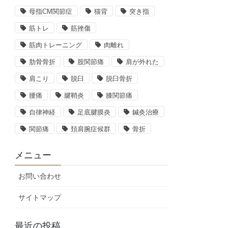
母指CM関節症
猫背
突き指
筋トレ
筋挫傷
筋肉トレーニング
肉離れ
肋骨骨折
股関節痛
肩が外れた
肩こり
脱臼
脱臼骨折
腰痛
腱鞘炎
膝関節痛
自律神経
足底腱膜炎
鍼灸治療
関節痛
頚肩腕症候群
骨折
メニュー
お問い合わせ
サイトマップ
最近の投稿