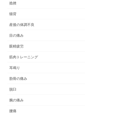
捻挫
猫背
産後の体調不良
目の痛み
眼精疲労
筋肉トレーニング
耳鳴り
肋骨の痛み
脱臼
腕の痛み
腰痛