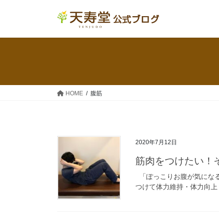
コ
ナ
ン
ビ
テ
ゲ
ン
ー
ツ
シ
へ
ョ
ス
ン
キ
に
HOME
腹筋
ッ
移
プ
動
2020年7月12日
筋肉をつけたい！
「ぽっこりお腹が気にな
つけて体力維持・体力向上し