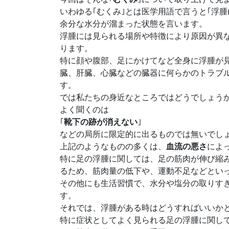
いわゆる｢むくみ｣とは医学用語で言うと｢浮腫
余分な水分が溜まった状態を言います。
浮腫には見られる場所や特徴により原因が異
ります。
特に顔や腹部、足にかけてなど全身に浮腫が
臓、肝臓、心臓などの臓器に何らかのトラブ
す。
では私たちの身近なところではどうでしょう
よく聞くのは
｢
靴下の跡が消えない
｣
などの局所に限定的に出るものでは無いでし
上記のようなものの多くは、
血流の悪さ
によ
特に足の浮腫に関しては、足の筋肉が伸び縮
るため、筋肉量の低下や、運動不足などとい
その他にも生活習慣で、水分や塩分の取りす
す。
それでは、浮腫がある時はどうすればいいか
特に症状としてよく見られる足の浮腫に関し