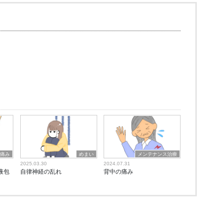
の痛み
めまい
メンテナンス治療
2025.03.30
2024.07.31
液包
自律神経の乱れ
背中の痛み