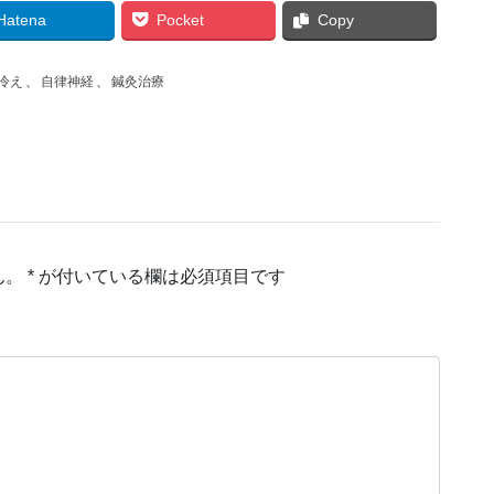
Hatena
Pocket
Copy
冷え
、
自律神経
、
鍼灸治療
ん。
*
が付いている欄は必須項目です