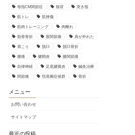
母指CM関節症
猫背
突き指
筋トレ
筋挫傷
筋肉トレーニング
肉離れ
肋骨骨折
股関節痛
肩が外れた
肩こり
脱臼
脱臼骨折
腰痛
腱鞘炎
膝関節痛
自律神経
足底腱膜炎
鍼灸治療
関節痛
頚肩腕症候群
骨折
メニュー
お問い合わせ
サイトマップ
最近の投稿