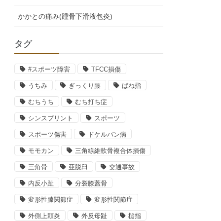
かかとの痛み(踵骨下滑液包炎)
タグ
#スポーツ障害
TFCC損傷
うちみ
ぎっくり腰
ばね指
むちうち
むち打ち症
シンスプリント
スポーツ
スポーツ傷害
ドケルバン病
モモカン
三角線維軟骨複合体損傷
三角骨
亜脱臼
交通事故
内反小趾
分裂膝蓋骨
変形性膝関節症
変形性関節症
外側上顆炎
外反母趾
槌指