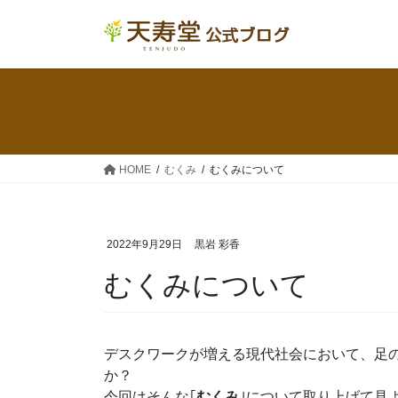
コ
ナ
ン
ビ
テ
ゲ
ン
ー
ツ
シ
へ
ョ
ス
ン
キ
に
HOME
むくみ
むくみについて
ッ
移
プ
動
2022年9月29日
黒岩 彩香
むくみについて
デスクワークが増える現代社会において、足
か？
今回はそんな｢
むくみ
｣について取り上げて見