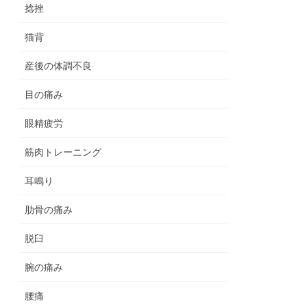
捻挫
猫背
産後の体調不良
目の痛み
眼精疲労
筋肉トレーニング
耳鳴り
肋骨の痛み
脱臼
腕の痛み
腰痛