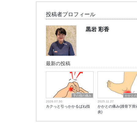
投稿者プロフィール
黒岩 彩香
最新の投稿
手の指の痛み
かかと
2026.07.30
2025.11.27
カクっと引っかかるばね指
かかとの痛み(踵骨下滑
炎)