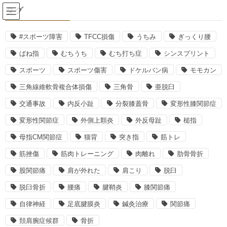
コ
ナ
タグ
ン
ビ
テ
ゲ
ン
ー
#スポーツ障害
TFCC損傷
うちみ
ぎっくり腰
スポーツ傷害
ツ
シ
ばね指
むちうち
むち打ち症
シンスプリント
へ
ョ
ス
ン
スポーツ
スポーツ傷害
ドケルバン病
モモカン
HOME
スポーツ傷害
テニスをしない方でも…テニス肘とは？
キ
に
三角線維軟骨複合体損傷
三角骨
亜脱臼
ッ
移
プ
動
2020年2月29日
峯村桃子
交通事故
内反小趾
分裂膝蓋骨
変形性膝関節症
スポーツ傷害
変形性関節症
外側上顆炎
外反母趾
槌指
テニスをしない方でも…テニス肘
母指CM関節症
猫背
突き指
筋トレ
とは？
筋挫傷
筋肉トレーニング
肉離れ
肋骨骨折
股関節痛
肩が外れた
肩こり
脱臼
テニスをする方に生じやすいと言われる
脱臼骨折
腰痛
腱鞘炎
膝関節痛
テニス肘ですが、
自律神経
足底腱膜炎
鍼灸治療
関節痛
肘の外側に痛みが出るのが特徴で、
頚肩腕症候群
骨折