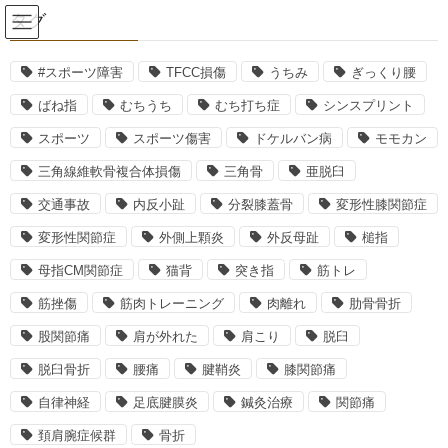
コ
ナ
タグ
ン
ビ
テ
ゲ
ン
ー
#スポーツ障害
TFCC損傷
うちみ
ぎっくり腰
むちうち
ツ
シ
ばね指
むちうち
むち打ち症
シンスプリント
へ
ョ
ス
ン
スポーツ
スポーツ傷害
ドケルバン病
モモカン
HOME
むちうち
キ
に
三角線維軟骨複合体損傷
三角骨
亜脱臼
ッ
移
プ
動
交通事故
内反小趾
分裂膝蓋骨
変形性膝関節症
2024年9月18日
変形性関節症
外側上顆炎
外反母趾
槌指
交通事故治療
むちうち症は気づきにくい？
母指CM関節症
猫背
突き指
筋トレ
筋挫傷
筋肉トレーニング
肉離れ
肋骨骨折
交通事故による衝撃は頭部が前後に振られることが多く それがむ
ちうち症を引き起こしやすくしています。 統計情報によると 交
股関節痛
肩が外れた
肩こり
脱臼
通事故に遭った方の約８割が むちうち症に気づかずに悩んでいま
す。 &nb […]
脱臼骨折
腰痛
腱鞘炎
膝関節痛
自律神経
足底腱膜炎
鍼灸治療
関節痛
最近の投稿
頚肩腕症候群
骨折