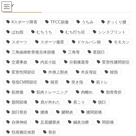
コ
ナ
タグ
ン
ビ
テ
ゲ
ン
ー
#スポーツ障害
TFCC損傷
うちみ
ぎっくり腰
冷え
ツ
シ
ばね指
むちうち
むち打ち症
シンスプリント
へ
ョ
ス
ン
スポーツ
スポーツ傷害
ドケルバン病
モモカン
HOME
冷え
キ
に
三角線維軟骨複合体損傷
三角骨
亜脱臼
ッ
移
プ
動
交通事故
内反小趾
分裂膝蓋骨
変形性膝関節症
2025年3月30日
変形性関節症
外側上顆炎
外反母趾
槌指
めまい
自律神経の乱れ
母指CM関節症
猫背
突き指
筋トレ
筋挫傷
筋肉トレーニング
肉離れ
肋骨骨折
動悸や立ちくらみ、めまいや疲労感などの症状は自律神経の乱れ
から来るものかもしれません。 現代社会でのストレス問題はよく
股関節痛
肩が外れた
肩こり
脱臼
聞く課題ですが、ストレスが長く解消されないと自律神経が乱
れ、様々な症状が体に出てきます。 症状をそのま […]
脱臼骨折
腰痛
腱鞘炎
膝関節痛
自律神経
足底腱膜炎
鍼灸治療
関節痛
2023年5月31日
頚肩腕症候群
骨折
メンテナンス治療