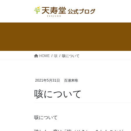
コ
ナ
ン
ビ
テ
ゲ
ン
ー
ツ
シ
へ
ョ
ス
ン
キ
に
HOME
咳
咳について
ッ
移
プ
動
2021年5月31日
百瀬来唯
咳について
咳について