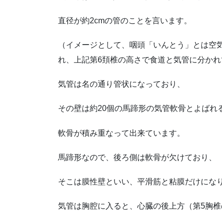
直径が約
2cm
の管のことを言います。
（イメージとして、咽頭「いんとう」とは空
れ、上記第
6
頚椎の高さで食道と気管に分かれ
気管は名の通り管状になっており、
その壁は約
20
個の馬蹄形の気管軟骨とよばれ
軟骨が積み重なって出来ています。
馬蹄形なので、後ろ側は軟骨が欠けており、
そこは膜性壁といい、平滑筋と粘膜だけにな
気管は胸腔に入ると、心臓の後上方（第
5
胸椎