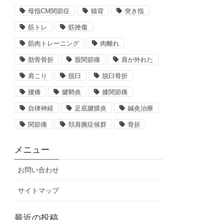
母指CM関節症
猫背
突き指
筋トレ
筋挫傷
筋肉トレーニング
肉離れ
肋骨骨折
股関節痛
肩が外れた
肩こり
脱臼
脱臼骨折
腰痛
腱鞘炎
膝関節痛
自律神経
足底腱膜炎
鍼灸治療
関節痛
頚肩腕症候群
骨折
メニュー
お問い合わせ
サイトマップ
最近の投稿