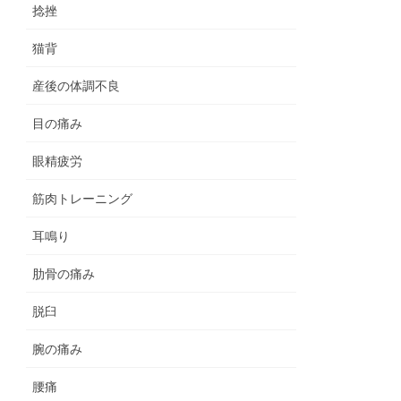
捻挫
猫背
産後の体調不良
目の痛み
眼精疲労
筋肉トレーニング
耳鳴り
肋骨の痛み
脱臼
腕の痛み
腰痛