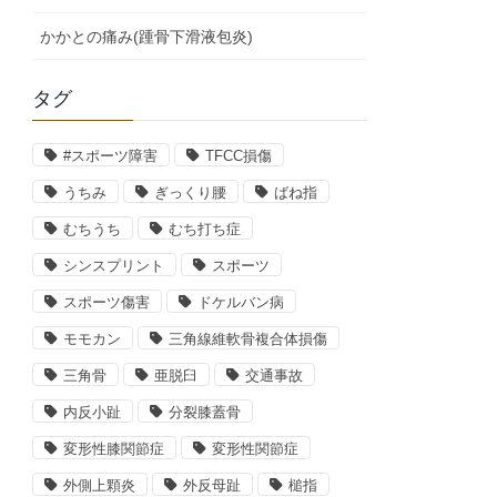
かかとの痛み(踵骨下滑液包炎)
タグ
#スポーツ障害
TFCC損傷
うちみ
ぎっくり腰
ばね指
むちうち
むち打ち症
シンスプリント
スポーツ
スポーツ傷害
ドケルバン病
モモカン
三角線維軟骨複合体損傷
三角骨
亜脱臼
交通事故
内反小趾
分裂膝蓋骨
変形性膝関節症
変形性関節症
外側上顆炎
外反母趾
槌指