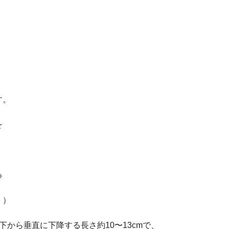
す。
を
る
。）
下から垂直に下降する長さ約
10
〜
13cm
で、