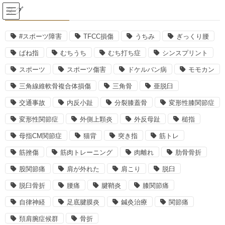
コ
ナ
タグ
ン
ビ
テ
ゲ
ン
ー
#スポーツ障害
TFCC損傷
うちみ
ぎっくり腰
関節痛
ツ
シ
ばね指
むちうち
むち打ち症
シンスプリント
へ
ョ
ス
ン
スポーツ
スポーツ傷害
ドケルバン病
モモカン
HOME
関節痛
さまざまな関節痛について
キ
に
三角線維軟骨複合体損傷
三角骨
亜脱臼
ッ
移
プ
動
2020年1月18日
深澤春樹
交通事故
内反小趾
分裂膝蓋骨
変形性膝関節症
関節痛
変形性関節症
外側上顆炎
外反母趾
槌指
さまざまな関節痛について
母指CM関節症
猫背
突き指
筋トレ
筋挫傷
筋肉トレーニング
肉離れ
肋骨骨折
股関節痛
肩が外れた
肩こり
脱臼
関節痛とは読んで字のごとく関節の痛みの事を言いますが、整骨
脱臼骨折
腰痛
腱鞘炎
膝関節痛
院の患者様にはこの関節痛でお悩みの方がすごく多いです。
自律神経
足底腱膜炎
鍼灸治療
関節痛
頚肩腕症候群
骨折