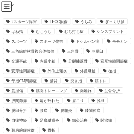
コ
ナ
タグ
ン
ビ
テ
ゲ
ン
ー
#スポーツ障害
TFCC損傷
うちみ
ぎっくり腰
メンテナンス治療
ツ
シ
ばね指
むちうち
むち打ち症
シンスプリント
へ
ョ
ス
ン
スポーツ
スポーツ傷害
ドケルバン病
モモカン
HOME
メンテナンス治療
筋肉痙攣と砂糖の関係
キ
に
三角線維軟骨複合体損傷
三角骨
亜脱臼
ッ
移
プ
動
2018年1月13日
関崎直樹
交通事故
内反小趾
分裂膝蓋骨
変形性膝関節症
メンテナンス治療
変形性関節症
外側上顆炎
外反母趾
槌指
筋肉痙攣と砂糖の関係
母指CM関節症
猫背
突き指
筋トレ
筋挫傷
筋肉トレーニング
肉離れ
肋骨骨折
股関節痛
肩が外れた
肩こり
脱臼
脱臼骨折
腰痛
腱鞘炎
膝関節痛
自律神経
足底腱膜炎
鍼灸治療
関節痛
頚肩腕症候群
骨折