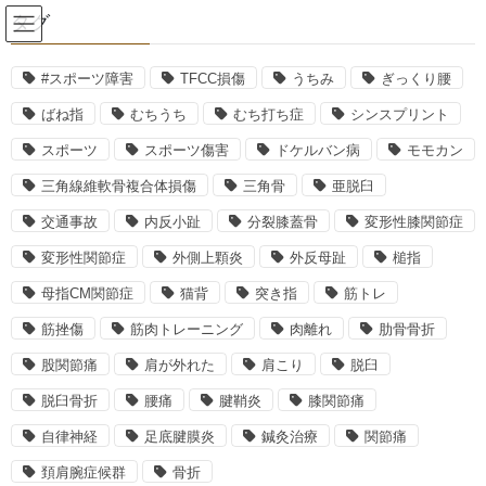
コ
ナ
タグ
ン
ビ
テ
ゲ
ン
ー
#スポーツ障害
TFCC損傷
うちみ
ぎっくり腰
手の指の痛み
ツ
シ
ばね指
むちうち
むち打ち症
シンスプリント
へ
ョ
ス
ン
スポーツ
スポーツ傷害
ドケルバン病
モモカン
HOME
手の指の痛み
突き指とは、、、？
キ
に
三角線維軟骨複合体損傷
三角骨
亜脱臼
ッ
移
プ
動
2020年9月13日
栁瀬舞
交通事故
内反小趾
分裂膝蓋骨
変形性膝関節症
手の指の痛み
変形性関節症
外側上顆炎
外反母趾
槌指
突き指とは、、、？
母指CM関節症
猫背
突き指
筋トレ
筋挫傷
筋肉トレーニング
肉離れ
肋骨骨折
股関節痛
肩が外れた
肩こり
脱臼
脱臼骨折
腰痛
腱鞘炎
膝関節痛
自律神経
足底腱膜炎
鍼灸治療
関節痛
頚肩腕症候群
骨折